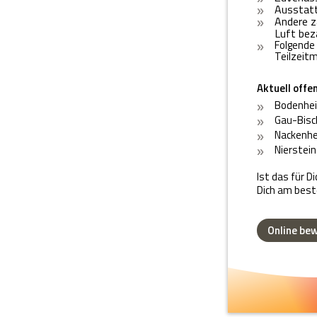
Ausstat
Andere z
Luft bez
Folgende 
Teilzeitm
Aktuell offe
Bodenhe
Gau-Bisc
Nackenh
Nierstein
Ist das für D
Dich am best
Online be