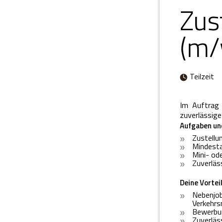
Zus
(m/
Teilzeit
Im Auftrag 
zuverlässige
Aufgaben un
Zustellu
Mindesta
Mini- ode
Zuverläs
Deine Vortei
Nebenjob
Verkehrs
Bewerbu
Zuverläs